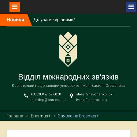
Перейти
Новини:
До уваги керівників/
до
співробітників загальних
вмісту
підрозділів університету!
Літня школа польської
мови, історії та культури
NAWA
До уваги здобувачів
Карпатського
національного
Відділ міжнародних зв'язків
університету імені Василя
Стефаника!
Карпатський національний університет імені Василя Стефаника
+38 /0342/ 59 60 31
street Shevchenko, 57
interdep@cnu.edu.ua
Ivano-Frankivsk city
Головна
Erasmus+
Заявка на Erasmus+