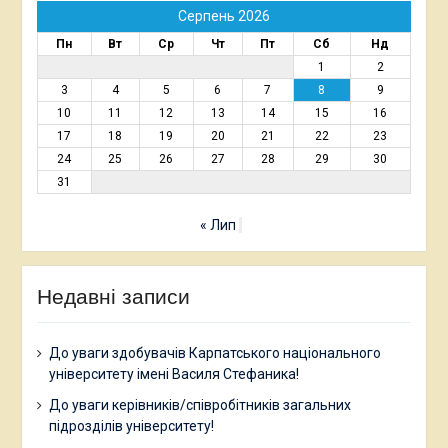
Серпень 2026
Пн
Вт
Ср
Чт
Пт
Сб
Нд
1
2
3
4
5
6
7
8
9
10
11
12
13
14
15
16
17
18
19
20
21
22
23
24
25
26
27
28
29
30
31
« Лип
Недавні записи
До уваги здобувачів Карпатського національного
університету імені Василя Стефаника!
До уваги керівників/співробітників загальних
підрозділів університету!