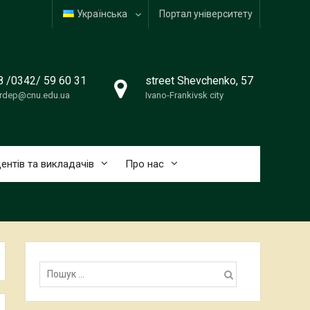
Українська
Портал університету
8 /0342/ 59 60 31
street Shevchenko, 57
erdep@cnu.edu.ua
Ivano-Frankivsk city
ентів та викладачів
Про нас
Пошук: