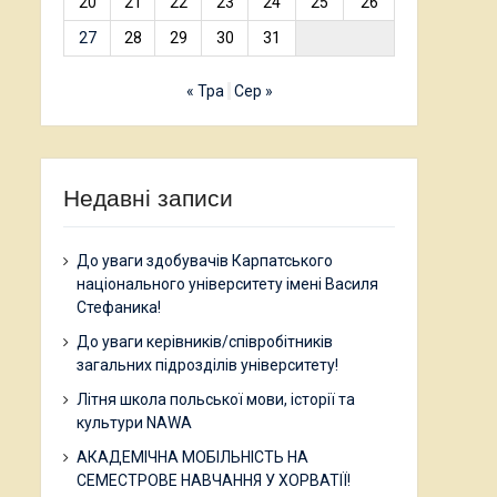
20
21
22
23
24
25
26
27
28
29
30
31
« Тра
Сер »
Недавні записи
До уваги здобувачів Карпатського
національного університету імені Василя
Стефаника!
До уваги керівників/співробітників
загальних підрозділів університету!
Літня школа польської мови, історії та
культури NAWA
АКАДЕМІЧНА МОБІЛЬНІСТЬ НА
СЕМЕСТРОВЕ НАВЧАННЯ У ХОРВАТІЇ!