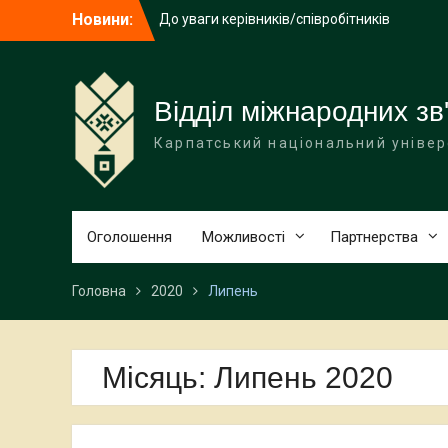
Перейти
Новини:
До уваги керівників/співробітників
до
загальних підрозділів університету!
вмісту
Літня школа польської мови, історії та
культури NAWA
До уваги здобувачів Карпатського
Відділ міжнародних зв'
національного університету імені
Карпатський національний універ
Василя Стефаника!
Оголошення
Можливості
Партнерства
Головна
2020
Липень
Місяць:
Липень 2020