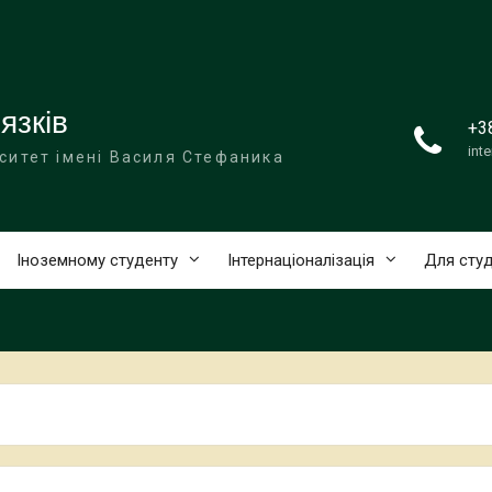
язків
+3
int
ситет імені Василя Стефаника
Іноземному студенту
Інтернаціоналізація
Для студ