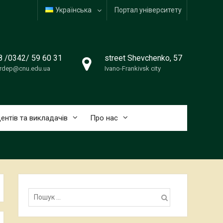
Українська
Портал університету
8 /0342/ 59 60 31
street Shevchenko, 57
erdep@cnu.edu.ua
Ivano-Frankivsk city
ентів та викладачів
Про нас
Пошук: