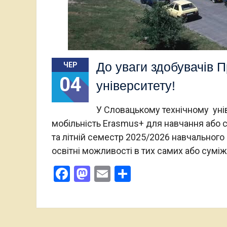
До уваги здобувачів 
ЧЕР
04
університету!
У Словацькому технічному унів
мобільність Erasmus+ для навчання або 
та літній семестр 2025/2026 навчального
освітні можливості в тих самих або суміж
Facebook
Mastodon
Email
Поділитися