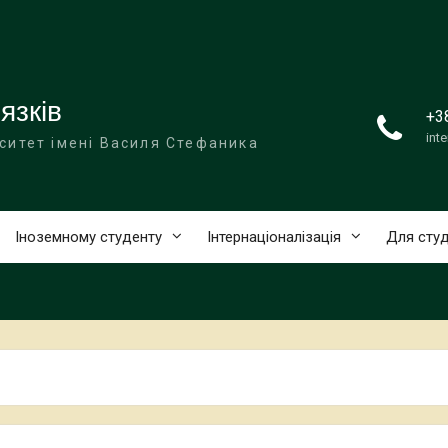
язків
+3
int
ситет імені Василя Стефаника
Іноземному студенту
Інтернаціоналізація
Для студ