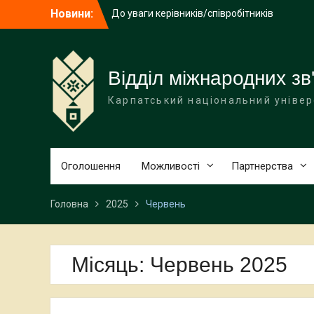
загальних підрозділів університету!
Перейти
Новини:
Літня школа польської мови, історії та
до
культури NAWA
вмісту
До уваги здобувачів Карпатського
національного університету імені
Відділ міжнародних зв'
Василя Стефаника!
Карпатський національний універ
Оголошення
Можливості
Партнерства
Головна
2025
Червень
Місяць:
Червень 2025