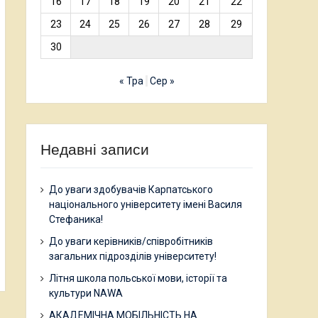
16
17
18
19
20
21
22
23
24
25
26
27
28
29
30
« Тра
Сер »
Недавні записи
До уваги здобувачів Карпатського
національного університету імені Василя
Стефаника!
До уваги керівників/співробітників
загальних підрозділів університету!
Літня школа польської мови, історії та
культури NAWA
АКАДЕМІЧНА МОБІЛЬНІСТЬ НА