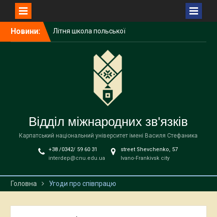
Літня школа польської
мови, історії та культури
NAWA
Перейти
Новини:
До уваги здобувачів
до
Карпатського
вмісту
національного
університету імені Василя
Стефаника!
До уваги керівників/
співробітників загальних
підрозділів університету!
Відділ міжнародних зв'язків
Карпатський національний університет імені Василя Стефаника
+38 /0342/ 59 60 31
street Shevchenko, 57
interdep@cnu.edu.ua
Ivano-Frankivsk city
Головна
Угоди про співпрацю