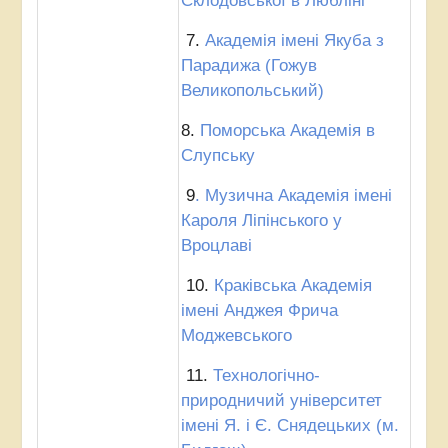
Склодовської в Любліні
7.
Академія імені Якуба з
Парадижа (Гожув
Великопольський)
8.
Поморська Академія в
Слупську
9
. Музична Академія імені
Кароля Ліпінського у
Вроцлаві
10.
Краківська Академія
імені Анджея Фрича
Моджевського
11.
Технологічно-
природничий університет
імені Я. і Є. Снядецьких (м.