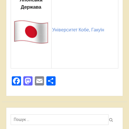
Держава
Університет Кобе, Гакуїн
Facebook
Mastodon
Email
Поділитися
Пошук: