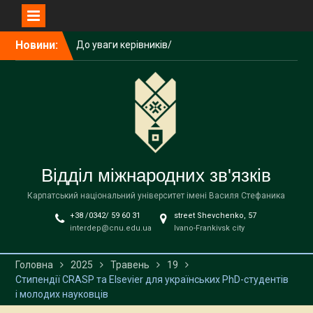
До уваги керівників/
співробітників загальних
підрозділів університету!
Перейти
Новини:
Літня школа польської
до
мови, історії та культури
вмісту
NAWA
До уваги здобувачів
Карпатського
національного
університету імені Василя
Стефаника!
Відділ міжнародних зв'язків
Карпатський національний університет імені Василя Стефаника
+38 /0342/ 59 60 31
street Shevchenko, 57
interdep@cnu.edu.ua
Ivano-Frankivsk city
Головна
2025
Травень
19
Стипендії CRASP та Elsevier для українських PhD-студентів
і молодих науковців