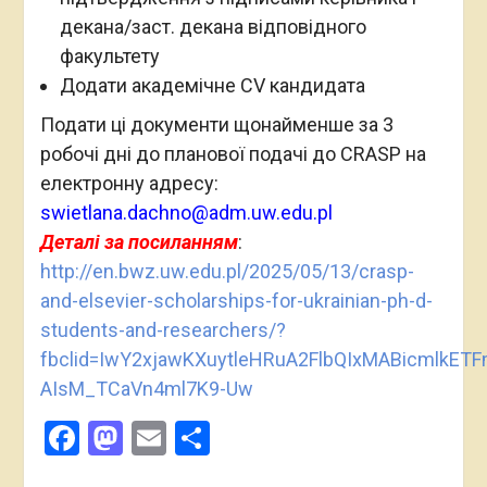
декана/заст. декана відповідного
факультету
Додати академічне CV кандидата
Подати ці документи щонайменше за 3
робочі дні до планової подачі до CRASP на
електронну адресу:
swietlana.dachno@adm.uw.edu.pl
Деталі за посиланням
:
http://en.bwz.uw.edu.pl/2025/05/13/crasp-
and-elsevier-scholarships-for-ukrainian-ph-d-
students-and-researchers/?
fbclid=IwY2xjawKXuytleHRuA2FlbQIxMABicml
AIsM_TCaVn4ml7K9-Uw
Facebook
Mastodon
Email
Поділитися