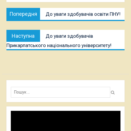
Навігація
Попередня
Попередня
До уваги здобувачів освіти ПНУ!
записів
публікація:
Наступна
Наступна
До уваги здобувачів
публікація:
Прикарпатського національного університету!
Пошук:
Відеопрогравач