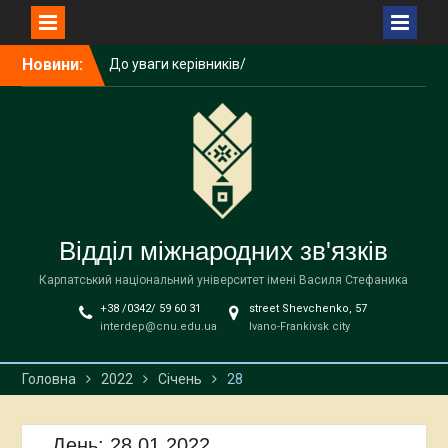
Перейти
До уваги керівників/
Новини:
до
співробітників загальних
вмісту
підрозділів університету!
Літня школа польської
мови, історії та культури
NAWA
До уваги здобувачів
Карпатського
національного
Відділ міжнародних зв'язків
університету імені Василя
Стефаника!
Карпатський національний університет імені Василя Стефаника
+38 /0342/ 59 60 31
street Shevchenko, 57
interdep@cnu.edu.ua
Ivano-Frankivsk city
Головна
2022
Січень
28
День:
28.01.2022