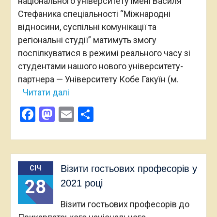
національного університету імені Василя
Стефаника спеціальності “Міжнародні
відносини, суспільні комунікації та
регіональні студії” матимуть змогу
поспілкуватися в режимі реального часу зі
студентами нашого нового університету-
партнера — Університету Кобе Гакуїн (м.
Читати далі
Facebook
Mastodon
Email
Поділитися
Візити гостьових професорів у
СІЧ
28
2021 році
Візити гостьових професорів до