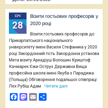
Візити гостьових професорів у
СІЧ
28
2020 році
Візити гостьових професорів до
Прикарпатського національного
університету імені Василя Стефаника у 2020
році Закордонний гість Закордонна установа
Мета візиту Аркадіуш Волошин Криштоф
Качмарек Єжи Острух Державна Вища
професійна школа імені Якуба з Парадижа
(Польща) Обговорення подальшої співпраці
Лех Рубіш Адам
Читати далі
Facebook
Mastodon
Email
Поділитися