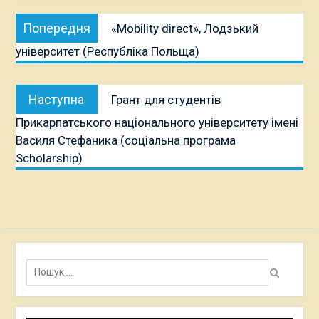
Навігація
Попередня
Попередня
«Mobility direct», Лодзький
записів
публікація:
університет (Республіка Польща)
Наступна
Наступна
Грант для студентів
публікація:
Прикарпатського національного університету імені
Василя Стефаника (соціальна програма
Scholarship)
Пошук: