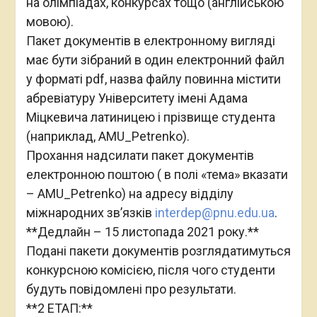
на олімпіадах, конкурсах тощо (англійською
мовою).
Пакет документів в електронному вигляді
має бути зібраний в один електронний файл
у форматі pdf, назва файлу повинна містити
абревіатуру Університету імені Адама
Міцкевича латиницею і прізвище студента
(наприклад, AMU_Petrenko).
Прохання надсилати пакет документів
електронною поштою ( в полі «тема» вказати
– AMU_Petrenko) на адресу відділу
міжнародних зв’язків
interdep@pnu.edu.ua
.
**Дедлайн – 15 листопада 2021 року.**
Подані пакети документів розглядатимуться
конкурсною комісією, після чого студенти
будуть повідомлені про результати.
**2 ЕТАП:**