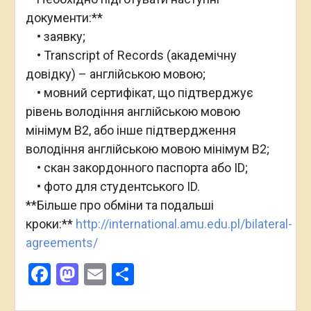
документи:**
• заявку;
• Transcript of Records (академічну
довідку) – англійською мовою;
• мовний сертифікат, що підтверджує
рівень володіння англійською мовою
мінімум B2, або інше підтвердження
володіння англійською мовою мінімум B2;
• скан закордонного паспорта або ID;
• фото для студентського ID.
**Більше про обміни та подальші
кроки:**
http://international.amu.edu.pl/bilateral-
agreements/
Facebook
Mastodon
Email
Поділитися