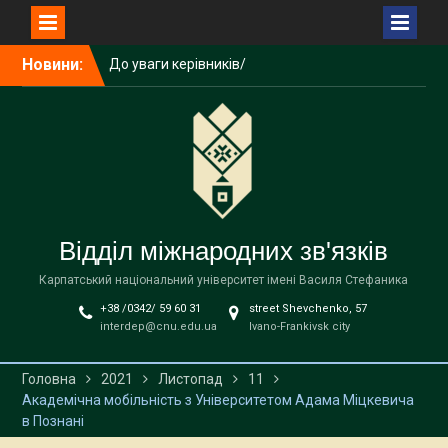
До уваги керівників/
співробітників загальних
Перейти
підрозділів університету!
Новини:
до
Літня школа польської
вмісту
мови, історії та культури
NAWA
До уваги здобувачів
Карпатського
національного
університету імені Василя
Стефаника!
Відділ міжнародних зв'язків
Карпатський національний університет імені Василя Стефаника
+38 /0342/ 59 60 31
street Shevchenko, 57
interdep@cnu.edu.ua
Ivano-Frankivsk city
Головна
2021
Листопад
11
Академічна мобільність з Університетом Адама Міцкевича
в Познані