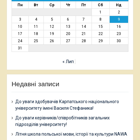
Пн
Вт
Ср
Чт
Пт
Сб
Нд
1
2
3
4
5
6
7
8
9
10
11
12
13
14
15
16
17
18
19
20
21
22
23
24
25
26
27
28
29
30
31
« Лип
Недавні записи
До уваги здобувачів Карпатського національного
університету імені Василя Стефаника!
До уваги керівників/співробітників загальних
підрозділів університету!
Літня школа польської мови, історії та культури NAWA