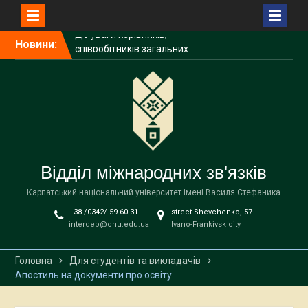
Перейти
Новини:
Літня школа польської
до
мови, історії та культури
вмісту
NAWA
До уваги здобувачів
Карпатського
національного
університету імені Василя
Стефаника!
До уваги керівників/
Відділ міжнародних зв'язків
співробітників загальних
підрозділів університету!
Карпатський національний університет імені Василя Стефаника
+38 /0342/ 59 60 31
street Shevchenko, 57
interdep@cnu.edu.ua
Ivano-Frankivsk city
Головна
Для студентів та викладачів
Апостиль на документи про освіту